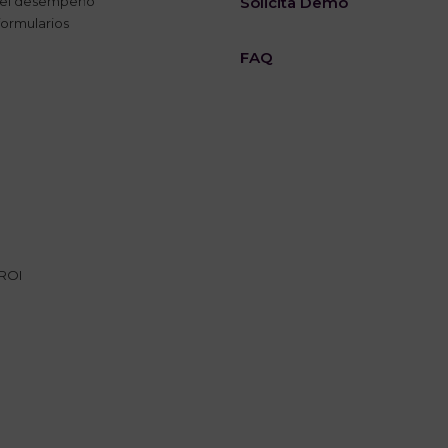
del desempeño
Solicita Demo
formularios
FAQ
 ROI