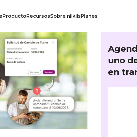
e
Producto
Recursos
Sobre niikiis
Planes
Agend
uno de
en tra