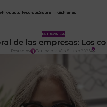
e
Producto
Recursos
Sobre niikiis
Planes
ENTREVISTAS
ral de las empresas: Los co
0
Posted by
Equipo niikiis
On 8 junio 2023