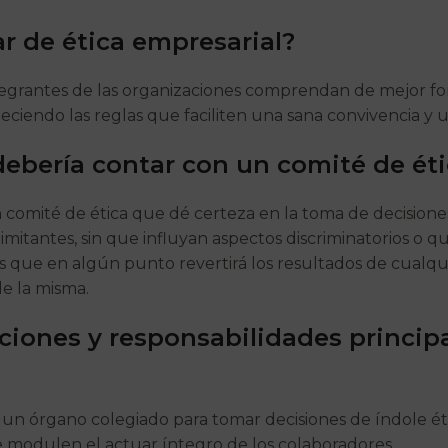
r de ética empresarial?
grantes de las organizaciones comprendan de mejor forma
bleciendo las reglas que faciliten una sana convivencia y
ebería contar con un comité de éti
omité de ética que dé certeza en la toma de decisiones c
 limitantes, sin que influyan aspectos discriminatorios o
os que en algún punto revertirá los resultados de cual
de la misma.
nciones y responsabilidades princip
un órgano colegiado para tomar decisiones de índole éti
que modulen el actuar íntegro de los colaboradores.